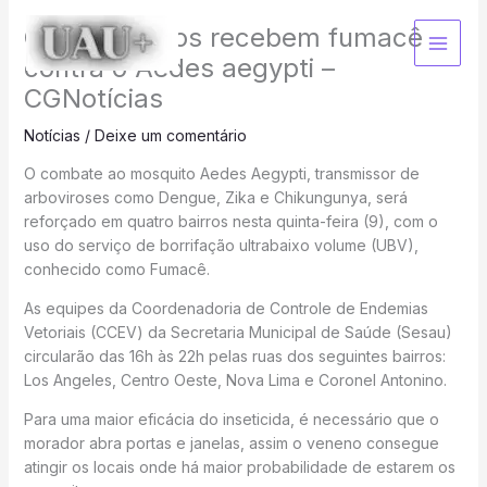
Ir
Quatro bairros recebem fumacê
para
o
contra o Aedes aegypti –
conteúdo
CGNotícias
Notícias
/
Deixe um comentário
O combate ao mosquito Aedes Aegypti, transmissor de
arboviroses como Dengue, Zika e Chikungunya, será
reforçado em quatro bairros nesta quinta-feira (9), com o
uso do serviço de borrifação ultrabaixo volume (UBV),
conhecido como Fumacê.
As equipes da Coordenadoria de Controle de Endemias
Vetoriais (CCEV) da Secretaria Municipal de Saúde (Sesau)
circularão das 16h às 22h pelas ruas dos seguintes bairros:
Los Angeles, Centro Oeste, Nova Lima e Coronel Antonino.
Para uma maior eficácia do inseticida, é necessário que o
morador abra portas e janelas, assim o veneno consegue
atingir os locais onde há maior probabilidade de estarem os