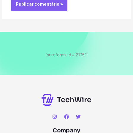
[sureforms id='2715']
Company