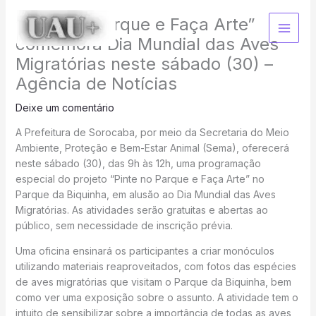
Ir
“Pinte no Parque e Faça Arte”
para
o
comemora Dia Mundial das Aves
conteúdo
Migratórias neste sábado (30) –
Agência de Notícias
Deixe um comentário
A Prefeitura de Sorocaba, por meio da Secretaria do Meio
Ambiente, Proteção e Bem-Estar Animal (Sema), oferecerá
neste sábado (30), das 9h às 12h, uma programação
especial do projeto “Pinte no Parque e Faça Arte” no
Parque da Biquinha, em alusão ao Dia Mundial das Aves
Migratórias. As atividades serão gratuitas e abertas ao
público, sem necessidade de inscrição prévia.
Uma oficina ensinará os participantes a criar monóculos
utilizando materiais reaproveitados, com fotos das espécies
de aves migratórias que visitam o Parque da Biquinha, bem
como ver uma exposição sobre o assunto. A atividade tem o
intuito de sensibilizar sobre a importância de todas as aves