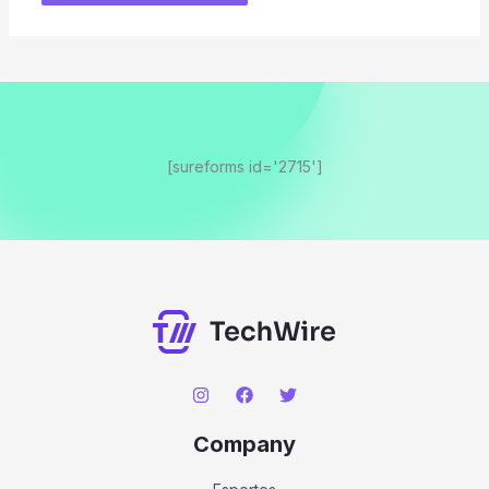
[sureforms id='2715']
Company