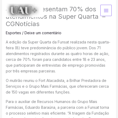
Ir
Jovens representam 70% dos
para
o
atendimentos na Super Quarta –
conteúdo
CGNotícias
Esportes
/
Deixe um comentário
A edição da Super Quarta da Funsat realizada nesta quarta-
feira (8) teve predominância do público jovem. Dos 71
atendimentos registrados durante as quatro horas de ação,
cerca de 70% foram para candidatos entre 18 e 23 anos,
que participaram de entrevistas de emprego promovidas
por três empresas parceiras.
O mutirão reuniu o Fort Atacadista, a Brilhar Prestadora de
Serviços e o Grupo Mais Farmácias, que ofereceram cerca
de 150 vagas em diferentes funções.
Para o auxiliar de Recursos Humanos do Grupo Mais
Farmácias, Eduardo Baraúna, a parceria com a Funsat torna
o processo seletivo mais eficiente. “A triagem da Fundação