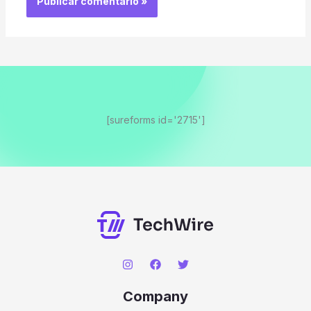
[sureforms id='2715']
Company