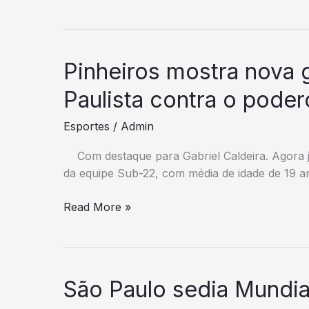
campeões,
Cruzeiro
e
Grêmio
Pinheiros mostra nova 
vão
às
Paulista contra o pode
quartas
Esportes
/
Admin
da
Copa
Com destaque para Gabriel Caldeira. Agora
do
da equipe Sub-22, com média de idade de 19 an
Brasil
Pinheiros
Read More »
mostra
nova
geração
na
São Paulo sedia Mundia
estreia