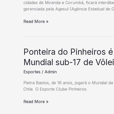
cidades de Miranda e Corumbá, ficará interdit
gerenciada pela Agesul (Agência Estadual de 
tráfego
Read More »
da
ponte
sobre
vazante
Ponteira do Pinheiros 
1
do
Mundial sub-17 de Vôle
rio
Esportes
/
Admin
Tereré,
na
Pietra Bastos, de 16 anos, jogará o Mundial da
MS-
Chile O Esporte Clube Pinheiros
243,
ficará
Ponteira
Read More »
interditado
do
no