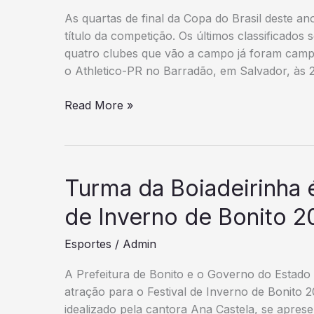
As quartas de final da Copa do Brasil deste 
título da competição. Os últimos classificados 
quatro clubes que vão a campo já foram campe
o Athletico-PR no Barradão, em Salvador, às 
Copa
Read More »
do
Brasil
pode
reunir
Turma da Boiadeirinha 
somente
campeões
de Inverno de Bonito 2
nas
Esportes
/
Admin
quartas
de
A Prefeitura de Bonito e o Governo do Estad
final
atração para o Festival de Inverno de Bonito 2
idealizado pela cantora Ana Castela, se apres