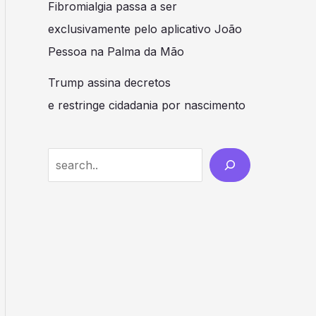
Fibromialgia passa a ser
exclusivamente pelo aplicativo João
Pessoa na Palma da Mão
Trump assina decretos
e restringe cidadania por nascimento
S
e
a
r
c
h