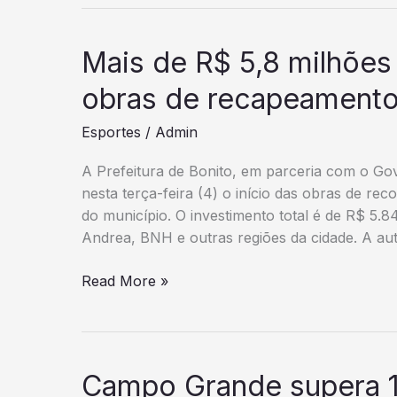
Pinheiros
fim
é
de
convocada
semana
Mais de R$ 5,8 milhões
para
–
o
obras de recapeamento
Agência
Mundial
de
Esportes
/
Admin
sub-
Noticias
17
do
A Prefeitura de Bonito, em parceria com o Go
de
Governo
nesta terça-feira (4) o início das obras de re
Vôlei
de
do município. O investimento total é de R$ 5.
Mato
Andrea, BNH e outras regiões da cidade. A au
Grosso
do
Mais
Read More »
Sul
de
R$
5,8
milhões
Campo Grande supera 1
serão