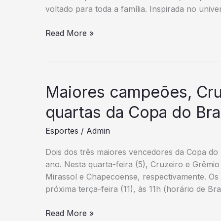
voltado para toda a família. Inspirada no unive
Turma
Read More »
da
Boiadeirinha
é
confirmada
Maiores campeões, Cru
no
Festival
quartas da Copa do Bra
de
Esportes
/
Admin
Inverno
de
Dois dos três maiores vencedores da Copa do B
Bonito
ano. Nesta quarta-feira (5), Cruzeiro e Grêmio 
2026
Mirassol e Chapecoense, respectivamente. Os 
próxima terça-feira (11), às 11h (horário de Bra
Maiores
Read More »