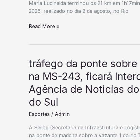
Maria Lucineida terminou os 21 km em 1h17min5
seguido
2026, realizado no dia 2 de agosto, no Rio
Pinheirense
Read More »
conquista
o
ouro
no
tráfego da ponte sobre 
Desafio
da
na MS-243, ficará inter
Ponte
Agência de Noticias d
de
Atletismo
do Sul
Esportes
/
Admin
A Seilog (Secretaria de Infraestrutura e Logís
na ponte de madeira sobre a vazante 1 do rio 