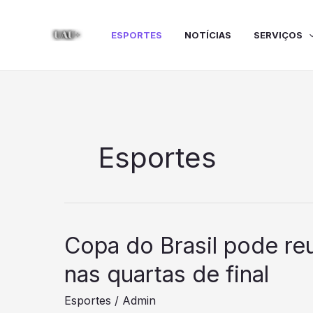
Ir
para
ESPORTES
NOTÍCIAS
SERVIÇOS
o
conteúdo
Esportes
Copa do Brasil pode r
nas quartas de final
Esportes
/
Admin