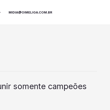
MIDIA@OIMELIGA.COM.BR
eunir somente campeões