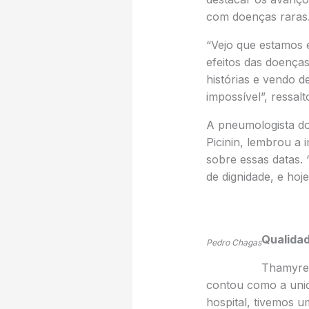
com doenças raras
“Vejo que estamos e
efeitos das doença
histórias e vendo 
impossível”, ressalt
A pneumologista do 
Picinin, lembrou a
sobre essas datas. 
de dignidade, e hoje
Qualida
Pedro Chagas
Thamyres
contou como a uni
hospital, tivemos u