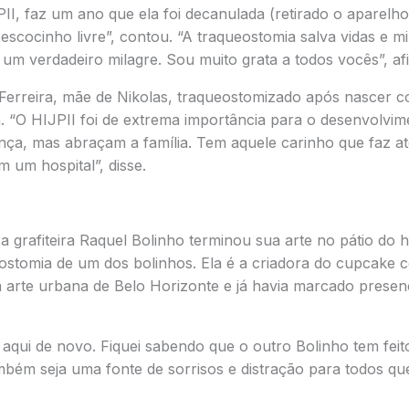
II, faz um ano que ela foi decanulada (retirado o aparelh
escocinho livre”, contou. “A traqueostomia salva vidas e mi
 um verdadeiro milagre. Sou muito grata a todos vocês”, a
o Ferreira, mãe de Nikolas, traqueostomizado após nascer 
 “O HIJPII foi de extrema importância para o desenvolvime
ança, mas abraçam a família. Tem aquele carinho que faz a
 um hospital”, disse.
 a grafiteira Raquel Bolinho terminou sua arte no pátio do h
eostomia de um dos bolinhos. Ela é a criadora do cupcake c
 arte urbana de Belo Horizonte e já havia marcado prese
r aqui de novo. Fiquei sabendo que o outro Bolinho tem fei
mbém seja uma fonte de sorrisos e distração para todos q