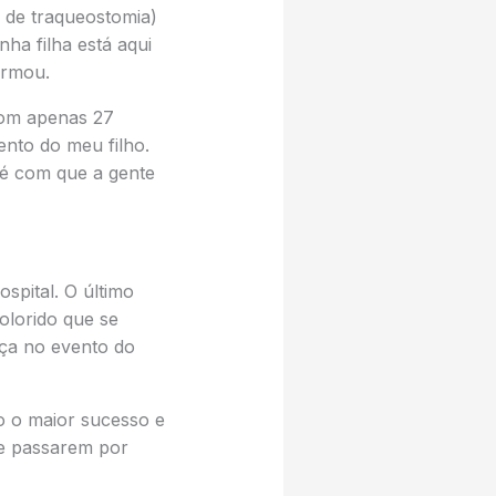
o de traqueostomia)
nha filha está aqui
firmou.
com apenas 27
nto do meu filho.
té com que a gente
ospital. O último
olorido que se
nça no evento do
to o maior sucesso e
ue passarem por