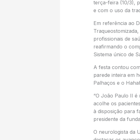
terça-feira (10/3)
e com o uso da tra
Em referência ao D
Traqueostomizada, 
profissionais de sa
reafirmando o comp
Sistema único de S
A festa contou com
parede inteira em 
Palhaços e o Hahaha
“O João Paulo II é 
acolhe os paciente
à disposição para f
presidente da fund
O neurologista da 
destacar os avanço