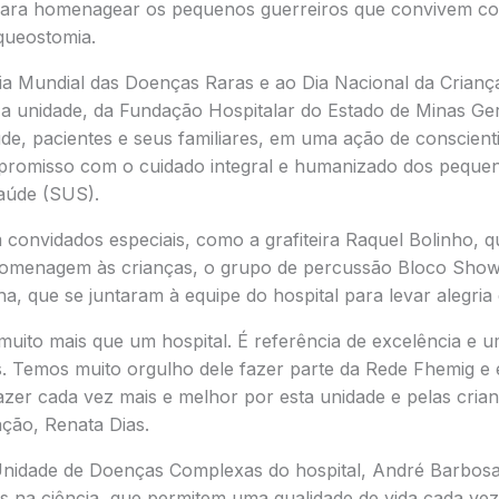
, para homenagear os pequenos guerreiros que convivem c
queostomia.
ia Mundial das Doenças Raras e ao Dia Nacional da Crianç
a unidade, da Fundação Hospitalar do Estado de Minas Ger
úde, pacientes e seus familiares, em uma ação de conscient
romisso com o cuidado integral e humanizado dos pequen
aúde (SUS).
 convidados especiais, como a grafiteira Raquel Bolinho, 
homenagem às crianças, o grupo de percussão Bloco Show
, que se juntaram à equipe do hospital para levar alegria 
muito mais que um hospital. É referência de excelência e u
s. Temos muito orgulho dele fazer parte da Rede Fhemig 
azer cada vez mais e melhor por esta unidade e pelas crian
ação, Renata Dias.
Unidade de Doenças Complexas do hospital, André Barbosa
s na ciência, que permitem uma qualidade de vida cada vez