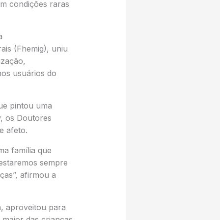
om condições raras
a
ais (Fhemig), uniu
ização,
os usuários do
que pintou uma
, os Doutores
e afeto.
ma família que
e estaremos sempre
ças”, afirmou a
, aproveitou para
 maior das crianças