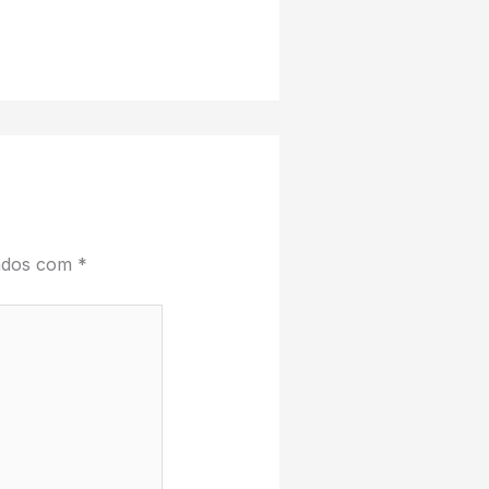
cados com
*