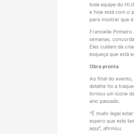
toda equipe do HIJP
e hoje está com o p
para mostrar que é
Francielle Pinheir
semanas, concorda.
Eles cuidam da cri
esqueça que está em
Obra pronta
Ao final do evento,
detalhe foi a traqu
tornou um ícone da
ano passado.
“É muito legal esta
espero que este ta
aqui”, afirmou.