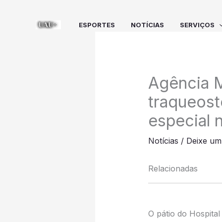
Ir
para
ESPORTES
NOTÍCIAS
SERVIÇOS
o
conteúdo
Agência M
traqueost
especial n
Notícias
/
Deixe um
Relacionadas
O pátio do Hospital