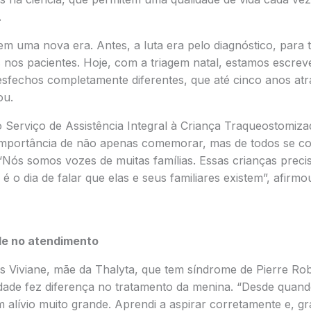
.
m uma nova era. Antes, a luta era pelo diagnóstico, para 
s nos pacientes. Hoje, com a triagem natal, estamos escre
desfechos completamente diferentes, que até cinco anos a
ou.
Serviço de Assistência Integral à Criança Traqueostomizada
 importância de não apenas comemorar, mas de todos se c
“Nós somos vozes de muitas famílias. Essas crianças precisa
 é o dia de falar que elas e seus familiares existem”, afirmo
de no atendimento
 Viviane, mãe da Thalyta, que tem síndrome de Pierre Robi
dade fez diferença no tratamento da menina. “Desde qua
m alívio muito grande. Aprendi a aspirar corretamente e, g