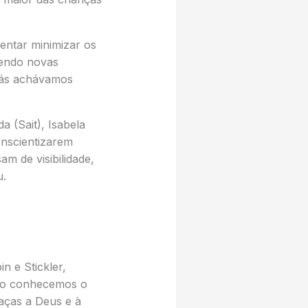
tentar minimizar os
vendo novas
trás achávamos
 (Sait), Isabela
onscientizarem
m de visibilidade,
u.
n e Stickler,
ndo conhecemos o
raças a Deus e à